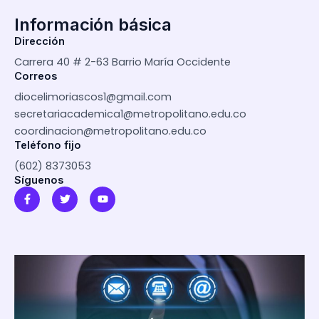
Información básica
Dirección
Carrera 40 # 2-63 Barrio María Occidente
Correos
diocelimoriascos1@gmail.com
secretariacademica1@metropolitano.edu.co
coordinacion@metropolitano.edu.co
Teléfono fijo
(602) 8373053
Síguenos
F
T
Y
a
w
o
c
i
u
e
t
t
b
t
u
o
e
b
o
r
e
k
-
f