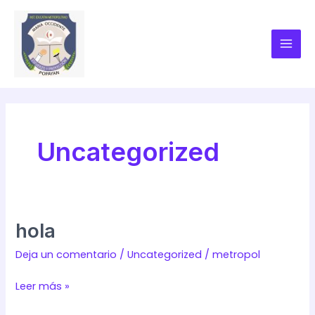
Ir
MAI
al
MEN
contenido
Uncategorized
hola
hola
Deja un comentario
/
Uncategorized
/
metropol
Leer más »