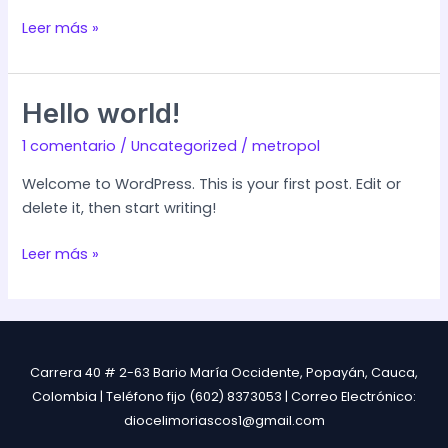
Leer más »
Hello
Hello world!
world!
1 comentario
/
Uncategorized
/
metropol
Welcome to WordPress. This is your first post. Edit or
delete it, then start writing!
Leer más »
Carrera 40 # 2-63 Bario María Occidente, Popayán, Cauca,
Colombia | Teléfono fijo (602) 8373053 | Correo Electrónico:
diocelimoriascos1@gmail.com